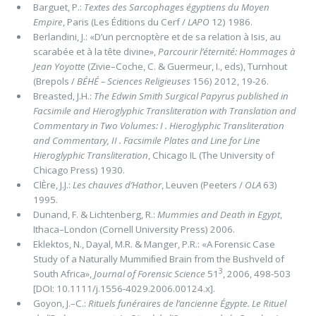
Barguet, P.:
Textes des Sarcophages égyptiens du Moyen
Empire
, Paris (Les Éditions du Cerf /
LAPO
12) 1986.
Berlandini, J.: «D’un percnoptère et de sa relation à Isis, au
scarabée et à la tête divine»,
Parcourir l’éternité: Hommages à
Jean Yoyotte
(Zivie–Coche, C. & Guermeur, I., eds), Turnhout
(Brepols /
BÉHÉ – Sciences Religieuses
156) 2012, 19-26.
Breasted, J.H.:
The Edwin Smith Surgical Papyrus published in
Facsimile and Hieroglyphic Transliteration with Translation and
Commentary in Two Volumes:
I . Hieroglyphic Transliteration
and Commentary, II . Facsimile Plates and Line for Line
Hieroglyphic Transliteration
, Chicago IL (The University of
Chicago Press) 1930.
ClÈre, J.J.:
Les chauves d’Hathor
, Leuven (Peeters /
OLA
63)
1995.
Dunand, F. & Lichtenberg, R.:
Mummies and Death in Egypt
,
Ithaca–London (Cornell University Press) 2006.
Eklektos, N., Dayal, M.R. & Manger, P.R.: «A Forensic Case
Study of a Naturally Mummiﬁed Brain from the Bushveld of
3
South Africa»,
Journal of
Forensic Science
51
, 2006, 498-503
[DOI: 10.1111/j.1556-4029.2006.00124.x].
Goyon, J.–C.:
Rituels funéraires de l’ancienne Égypte. Le Rituel