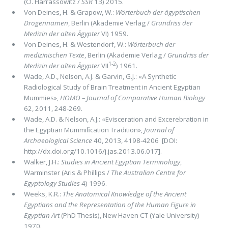
(O. Harrassowitz /
SSR
13) 2015.
Von Deines, H. & Grapow, W.:
Wörterbuch der ägyptischen
Drogennamen
, Berlin (Akademie Verlag /
Grundriss der
Medizin der alten Ägypter
VI) 1959.
Von Deines, H. & Westendorf, W.:
Wörterbuch der
medizinischen Texte
, Berlin (Akademie Verlag /
Grundriss der
1-2
Medizin der alten Ägypter
VII
) 1961.
Wade, A.D., Nelson, A.J. & Garvin, G.J.: «A Synthetic
Radiological Study of Brain Treatment in Ancient Egyptian
Mummies»,
HOMO – Journal of Comparative Human Biology
62, 2011, 248-269.
Wade, A.D. & Nelson, A.J.: «Evisceration and Excerebration in
the Egyptian Mummiﬁcation Tradition»,
Journal of
Archaeological Science
40, 2013, 4198-4206 [DOI:
http://dx.doi.org/10.1016/j.jas.2013.06.017].
Walker, J.H.:
Studies in Ancient Egyptian Terminology
,
Warminster (Aris & Phillips /
The Australian Centre for
Egyptology Studies
4) 1996.
Weeks, K.R.:
The Anatomical Knowledge of the Ancient
Egyptians and the Representation of the Human Figure in
Egyptian Art
(PhD Thesis), New Haven CT (Yale University)
1970.