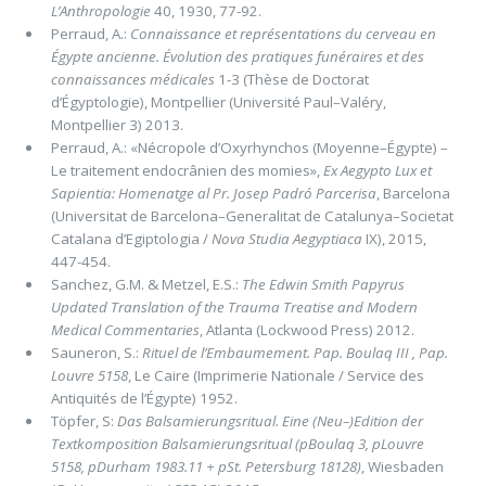
L’Anthropologie
40, 1930, 77-92.
Perraud, A.:
Connaissance et représentations du cerveau en
Égypte ancienne. Évolution des pratiques funéraires et des
connaissances médicales
1-3 (Thèse de Doctorat
d’Égyptologie), Montpellier (Université Paul–Valéry,
Montpellier 3) 2013.
Perraud, A.: «Nécropole d’Oxyrhynchos (Moyenne–Égypte) –
Le traitement endocrânien des momies»,
Ex Aegypto Lux et
Sapientia: Homenatge al Pr. Josep Padró Parcerisa
, Barcelona
(Universitat de Barcelona–Generalitat de Catalunya–Societat
Catalana d’Egiptologia /
Nova Studia Aegyptiaca
IX), 2015,
447-454.
Sanchez, G.M. & Metzel, E.S.:
The Edwin Smith Papyrus
Updated Translation of the Trauma Treatise and Modern
Medical Commentaries
, Atlanta (Lockwood Press) 2012.
Sauneron, S.:
Rituel de l’Embaumement. Pap. Boulaq III , Pap.
Louvre 5158
, Le Caire (Imprimerie Nationale / Service des
Antiquités de l’Égypte) 1952.
Töpfer, S:
Das Balsamierungsritual. Eine (Neu–)Edition der
Textkomposition Balsamierungsritual (pBoulaq 3, pLouvre
5158, pDurham 1983.11 + pSt. Petersburg 18128)
, Wiesbaden