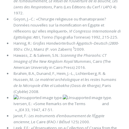
de l’Embaumement, Le Rituel de l’Ouverture de la Bouche, Les
Livres des Respirations
, Paris (Les Éditions du Cerf /
LAPO
4)
1972.
Goyon, J.–C.: «Chirurgie religieuse ou thanatopraxie?
Données nouvelles sur la momiﬁcation en Égypte et
réﬂexions qu’ elles impliquent»,
VI Congresso Internationale di
Egittologia: Atti
I, Torino (Tipograﬁa Torinese) 1992, 215-225.
Hannig, R.:
Großes Handwörterbuch Ägyptisch–Deutsch (2800-
5
950 v. Chr.)
, Mainz (P. von Zabern)
2009.
Hawass, Z. & Saleem, S.N.:
Scanning the Pharaohs: CT
Imaging of the New Kingdom Royal Mummies
, Cairo (The
American University in Cairo Press) 2016.
Ibrahim, B.A., Dunand, F., Heim, J.–L., Lichtenberg, R. &
Hussein, M.:
Le matériel archéologique et les restes humains
de la Nécropole d’Aïn el-Labakha (Oasis de Kharga)
, Paris
(Cybèle) 2008.
Iversen, E.: «Some Remarks on the Terms and
»,
JEA
33, 1947, 47-51.
Janot, F.:
Les instruments d’embaumement de l’Égypte
ancienne
, Le Caire (IFAO /
BiÉtud
125) 2000.
Leek, F.F.: «Observations on a Collection of Crania from the