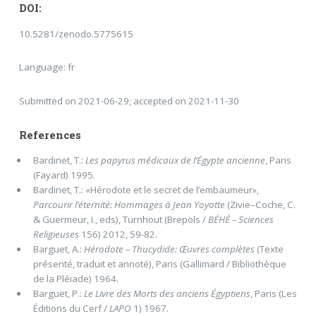
DOI:
10.5281/zenodo.5775615
Language: fr
Submitted on 2021-06-29; accepted on 2021-11-30
References
Bardinet, T.:
Les papyrus médicaux de l’Égypte ancienne
, Paris
(Fayard) 1995.
Bardinet, T.: «Hérodote et le secret de l’embaumeur»,
Parcourir l’éternité: Hommages à Jean Yoyotte
(Zivie–Coche, C.
& Guermeur, I., eds), Turnhout (Brepols /
BÉHÉ – Sciences
Religieuses
156) 2012, 59-82.
Barguet, A.:
Hérodote – Thucydide:
Œuvres complètes
(Texte
présenté, traduit et annoté), Paris (Gallimard / Bibliothèque
de la Pléiade) 1964.
Barguet, P.:
Le Livre des Morts des anciens Égyptiens
, Paris (Les
Éditions du Cerf /
LAPO
1) 1967.