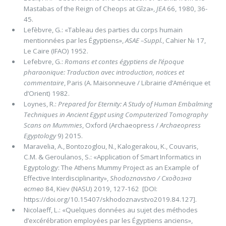
Mastabas of the Reign of Cheops at Gîza»,
JEA
66, 1980, 36-
45.
Lefèbvre, G.: «Tableau des parties du corps humain
mentionnées par les Égyptiens»,
ASAE –Suppl.
, Cahier № 17,
Le Caire (IFAO) 1952.
Lefebvre, G.:
Romans et contes égyptiens de l’époque
pharaonique: Traduction avec introduction, notices et
commentaire
, Paris (A. Maisonneuve / Librairie d’Amérique et
d’Orient) 1982.
Loynes, R.:
Prepared for Eternity: A Study of Human Embalming
Techniques in Ancient Egypt using Computerized Tomography
Scans on Mummies
, Oxford (Archaeopress /
Archaeopress
Egyptology
9) 2015.
Maravelia, A., Bontozoglou, N., Kalogerakou, K., Couvaris,
C.M. & Geroulanos, S.: «Application of Smart Informatics in
Egyptology: The Athens Mummy Project as an Example of
Effective Interdisciplinarity»,
Shodoznavstvo / Сходозна
вство
84, Kiev (NASU) 2019, 127-162 [DOI:
https://doi.org/10.15407/skhodoznavstvo2019.84.127].
Nicolaeff, L.: «Quelques données au sujet des méthodes
d’excérébration employées par les Égyptiens anciens»,