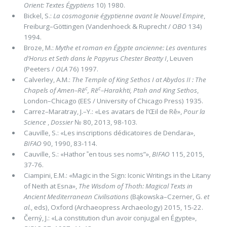
Orient: Textes Égyptiens
10) 1980.
Bickel, S.:
La cosmogonie égyptienne avant le Nouvel Empire
,
Freiburg–Göttingen (Vanden­hoeck & Ruprecht /
OBO
134)
1994.
Broze, M.:
Mythe et roman en Égypte ancienne: Les aventures
d’Horus et Seth dans le Papyrus Chester Beatty
I
, Leuven
(Peeters /
OLA
76) 1997.
Calverley, A.M.:
The Temple of King Sethos I
at Abydos
II : The
c
c
Chapels of Amen–Rē
, Rē
–Harakhti, Ptah and King Sethos
,
Lon­don–Chicago (EES / University of Chicago Press) 1935.
Carrez–Maratray, J.–Y.: «Les avatars de l’Œil de Rê»,
Pour la
Science
,
Dossier
№ 80, 2013, 98-103.
Cauville, S.: «Les inscriptions dédicatoires de Dendara»,
BIFAO
90, 1990, 83-114.
Cauville, S.: «Hathor ‟en tous ses noms”»,
BIFAO
115, 2015,
37-76.
Ciampini, E.M.: «Magic in the Sign: Iconic Writings in the Litany
of Neith at Esna»,
The Wisdom of Thoth: Magical Texts in
Ancient Mediterranean Civilisations
(Bąkowska–Czerner, G.
et
al.
, eds), Oxford (Archaeopress Archaeology) 2015, 15-22.
Černý, J.: «La constitution d’un avoir conjugal en Égypte»,