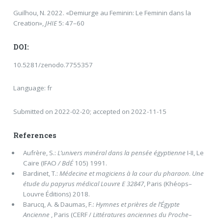
Guilhou, N. 2022. «Demiurge au Feminin: Le Feminin dans la
Creation»,
JHIE
5: 47–60
DOI:
10.5281/zenodo.7755357
Language: fr
Submitted on 2022-02-20; accepted on 2022-11-15
References
Aufrère, S.:
L’univers minéral dans la pensée égyptienne
I-II, Le
Caire (IFAO
/
BdÉ
105) 1991.
Bardinet, T.:
Médecine et magiciens à la cour du pharaon
.
Une
étude du papyrus médical Louvre
E 32847
, Paris (Khéops–
Louvre Éditions) 2018.
Barucq, A. & Daumas, F.:
Hymnes et prières de l’Égypte
Ancienne
, Paris (CERF /
Littératures anciennes du Proche–