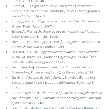
BIFAO
37, 1937, 41-48.
Châtelet, C.:
L’Offrande du collier–
menit
dans les temples
d'époque gréco–romaine
, Turnhout (Brepols /
Monographies
Reine Élisabeth
16) 2015.
Corteggiani, J.–P.:
L’Égypte ancienne et ses dieux: Dictionnaire
illustré
, Paris (Fayard) 2007.
Erman, A.:
Hieratische Papyrus aus der königlichen Museen zu
Berlin
II, Leipzig (Hinrichs) 1905.
Edwards, I.E.S.:
Hieroglyphic Texts from Egyptian Stelae, & c. in
the British Museum
8, London (BMP) 1939.
Faulkner, R.O.:
The Papyrus Bremner–Rhind (British Museum
№ 10188)
, Bruxelles (Fondation Égyptologique Reine Élisa­
beth /
Bibliotheca Aegyptiaca
111) 1933.
Festugière, A.–J.:
Hermès Trismégiste:
Corpus Hermeticum
I
,
Poimandrès, Traités II - XII
, Paris (Les Belles Lettres) 1984.
Gardiner, A.H.:
Late Egyptian Stories
, Bruxelles (Fondation
Égyptologique Reine Élisabeth /
Bibliotheca Ægyptiaca
1)
1
1932.
De Garis Davies, N.:
The Temple of Hibis in el Khargeh Oasis
III
:
The Decoration
, NY (
Publications of the Metropolitan Museum
of Art Expedition
XVII) 1953.
Goyon, J.–C.: «Notes d’épigraphie et de théologie thébaine»,