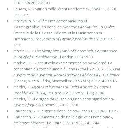
116, 129) 2002-2003.
Louarn, A.: «Agir en mâle, étant une femme»,
ENiM
13, 2020,
311-317.
Maravelia, A.: «Éléments Astronomiques et
Cosmographiques dans les
Aventures de Si­nūhe
: La Quête
Éternelle de la Dé­esse Céleste et la Fémini­sation du
Firmament»,
The Jour­nal of Egyptological Studies
V, 2017, 92-
113.
Martin, G.T.:
The Memphite Tomb of Horemheb, Commander–
c
in–chief of Tut
ankhamun
, London (EES) 1989.
Mathieu, B.: «Et tout cela exactement selon sa volonté! La
conception du corps humain à Esna (
Esna
№ 250, 6-12)»,
Et in
Ægypto et ad Ægyptum.
Recueil d’études dédiées à J.–C. Grenier
(Gasse, A.
et al.
, éds), Montpellier (
CEN i M
5) 2012, 499-516.
Meeks, D.:
Mythes et légendes du Delta d’après le Papyrus
Brooklyn
47.218.84
, Le Caire (IFAO /
MIFAO
125) 2006.
Meeks, D.: «Le signe
ânkh
, ses origines et sa signiﬁcation»,
Égypte Afrique & Orient
95, 2019, 3-10.
Sauneron, S.: «Le germe dans les os»,
BIFAO
60, 1960, 19-27.
Sauneron, S.: «Remarques de Philologie et d’Étymologie»,
Mélanges Mariette
, Le Caire (IFAO) 1962, 243-244.