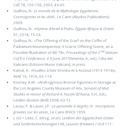
CdÉ
78, 155-156, 2003, 43-65.
Guilhou, N.:
Le monde de la Mythologie égyptienne.
Cosmogonies et Au–delà
, Le Caire (Abydos Publications)
2009.
Guilhou, N.: «Hymne d’éveil à Ptah»,
Égypte Afrique & Orient
91, 2018, 15-24.
Guilhou, N.: «The Offering of the Scarf on the Cofﬁn of
Padiamun/Amunempermut: A Scarce Offering Scene, as a
nd
Possi­ble Illustration of
BD
78»,
Proceedings of the 2
Vatican
Cof ﬁ n Conference, 6-9 June 2017
(Amenta, A., ed.), Citta del
Vaticano (Edi­zioni Musei Vaticani),
in press
.
Kamal, A.: «Fouilles à Deir Dronka et à Assiout (1913-1914)»,
ASAÉ
16, 1916, 65-114.
Kooney, K.M.: «Androgynous Bronze Figurines in Storage at
the Los Angeles County Museum of Art»,
Servant of Mut:
Studies in Honor of Richard A. Fazzini
(D’Auria, S.H., ed.),
Leiden–Boston (Brill) 2008, 63-72.
Lacau, P. & Lauer, J.P.:
La pyramide à degrés: IV . Inscriptions
gravées sur les vases
, Le Caire (IFAO) 1959.
L
GG
= Leitz, C. (Hrsg.,
et al.
):
Lexikon der ägyptischen Götter
und
Götterbezeichnungen
I-VII, Leuven (Peeters /
OLA
111-