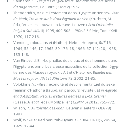
Sauneron, S.:
Les fêtes religieuses d’Esna aux derniers siècles
du paganisme
, Le Caire (
Esna
V) 1962.
ThéodoridÈs, A.: «Le Testament dans l’Égypte ancienne»,
Vivre
de Maât, Travaux sur le droit égyptien ancien
(Kruchten, M.,
éd.), Bruxelles–Louvain-la-Neuve–Leuven (
Acta Orientalia
e
Belgica Subsidia
II) 1995, 409-508 =
RIDA
3
Série, Tome XVII,
1970, 117-216.
Vandier, J.: «Iousaas et (Hathor)–Nebet–Hetepet»,
RdÉ
16,
1964, 55-146; 17, 1965, 89-176; 18, 1966, 67-142; 20, 1968,
135-148.
Van Rinsveld, B.: «Le phallus des dieux et des hommes dans
l’Égypte ancienne. Les
erotica
masculins de la collection égyp­
tienne des Musées royaux d’Art et d’Histoire»,
Bulletin des
Musées royaux d’Art et d’Histoire
73, 2002, 21-85.
Volokhine, Y.: «Rire, fécondité et dévoilement rituel du sexe
féminin d’Hathor à Baubô, un parcours revisité»,
Et in
Ægypto
et ad Ægyptum.
Recueil d’études dédiées à J.–Cl. Grenier
(Gasse, A.
et al.
, éds), Montpellier (
CENiM
5) 2012, 755-772.
Wilson, P.:
A Ptolemaic Lexikon
, Leuven (Peeters /
OLA
78)
1997.
Wolf, W.: «Der Berliner Ptah–Hymnus (P 3048, II-XII)»,
ZÄS
64,
1929, 17-44.