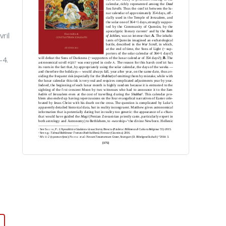
ril
–4.