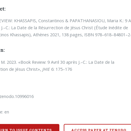
ct:
VIEW: KHASSAPIS, Constantinos & PAPATHANASIOU, Maria K.: 9 Av
 J.–C.: La Date de la Résurrection de Jésus Christ (Étude Inédite de
inos Khassapis), Athènes 2021, 138 pages, ISBN 978–618–84801–2
n:
M. 2023. «Book Review: 9 Avril 30 après J.–C.: La Date de la
tion de Jésus Christ»,
JHIE
6: 175–176
/zenodo.10996016
e: en
URN TO ISSUE CONTENTS
ACCESS PAPER AT ZENODO