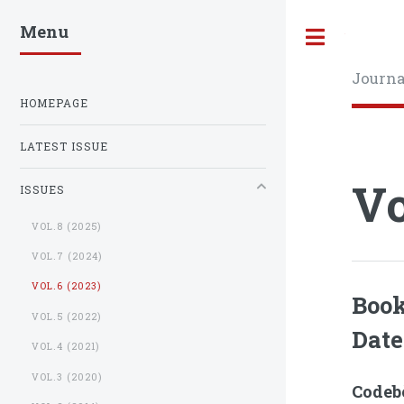
Menu
Toggle
Journa
HOMEPAGE
LATEST ISSUE
Vo
ISSUES
VOL.8 (2025)
VOL.7 (2024)
VOL.6 (2023)
Book
VOL.5 (2022)
Date
VOL.4 (2021)
VOL.3 (2020)
Codeb